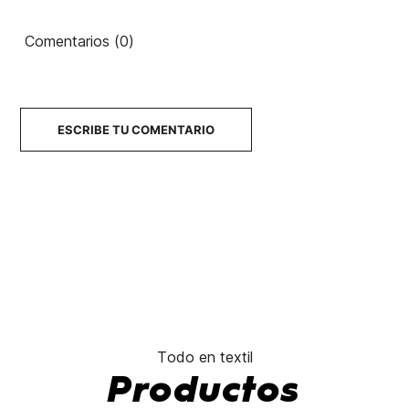
Cushion
Cushion
Check
Phantom
Vista
Comentarios (0)
2,0
49,00 €
49,00 €
49,00 €
48,00 €
No hay características para comparar
ESCRIBE TU COMENTARIO
Todo en textil
Productos