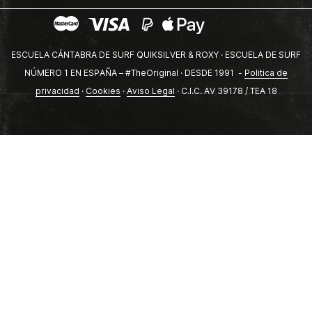
ESCUELA CÁNTABRA DE SURF QUIKSILVER & ROXY · ESCUELA DE SURF
NÚMERO 1 EN ESPAÑA – #TheOriginal · DESDE 1991 -
Politica de
privacidad
·
Cookies
·
Aviso Legal
· C.I.C. AV 39178 / TEA 18