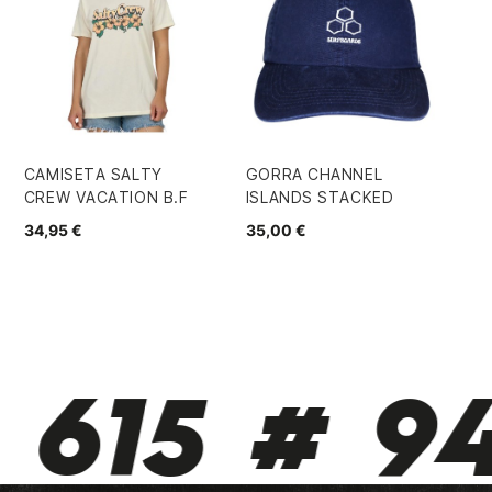
CAMISETA SALTY
GORRA CHANNEL
CA
CREW VACATION B.F
ISLANDS STACKED
FL
34,95 €
35,00 €
15
615 # 94