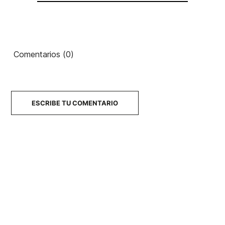
Stone
37,00 €
36,00 €
36,00 €
37,00 €
25,90 €
-30%
No hay características para comparar
Comentarios (0)
ESCRIBE TU COMENTARIO