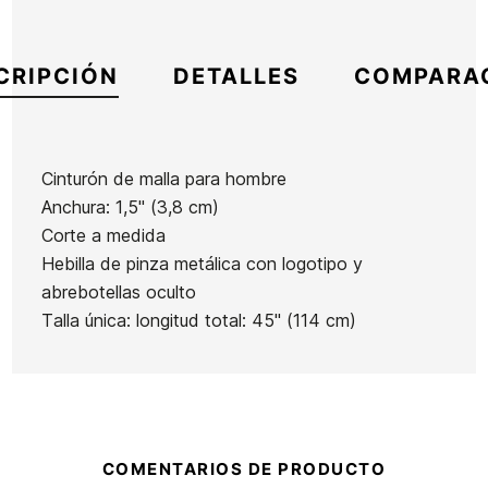
CRIPCIÓN
DETALLES
COMPARA
Cinturón de malla para hombre
Anchura: 1,5" (3,8 cm)
Referencia
VC-ACCIX42277
Corte a medida
En stock
2 Artículos
Hebilla de pinza metálica con logotipo y
abrebotellas oculto
Talla única: longitud total: 45" (114 cm)
Gorra
Gorra
Gorra
Volcom
Vans
Vans
Ean13
21066815
Full
Check
Drop V
Stone
Side
Logo
Hthr
Gorra Volcom Wonder
COMENTARIOS DE PRODUCTO
Flex