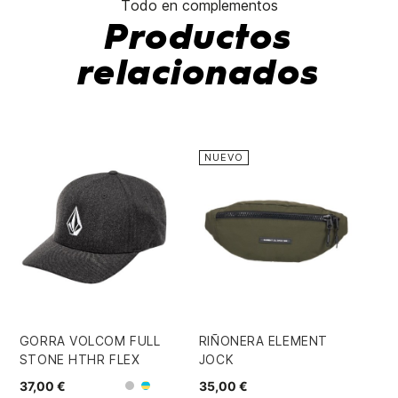
Todo en complementos
Productos
relacionados
NUEVO
-
GORRA VOLCOM FULL
RIÑONERA ELEMENT
GO
STONE HTHR FLEX
JOCK
TI
37,00 €
35,00 €
21
Gris
Azul/Beige