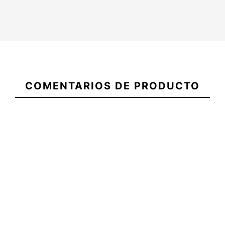
21104542
Mochila Vans
Mochila Vans
Gorra T&C Al
COMENTARIOS DE PRODUCTO
Old Skool Drop
Old Skool Class
V
45,00 €
45,00 €
45,00 €
Mochila Vans Old
Mochila Vans Old
Gorra T&C Al
Skool Drop V
Skool Class