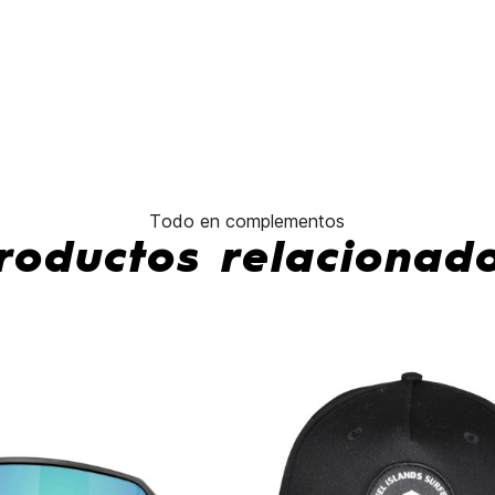
No hay características para compar
Todo en complementos
roductos relacionad