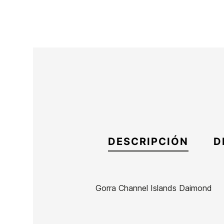
DESCRIPCIÓN
D
Gorra Channel Islands Daimond
Marca
Channel Island
Referencia
CI-ACGOX55805