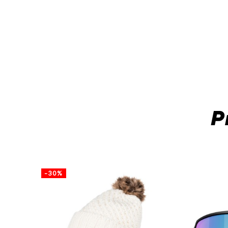
P
-30%