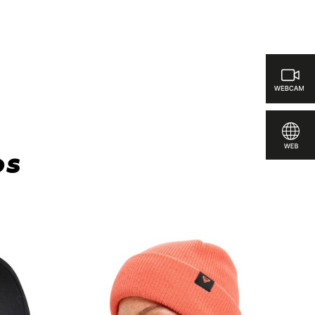
ar
os