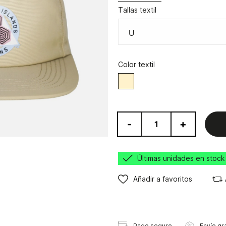
Tallas textil
Color textil
Beige
-
+
Últimas unidades en stock
Añadir a favoritos
Pago seguro
Envío gra