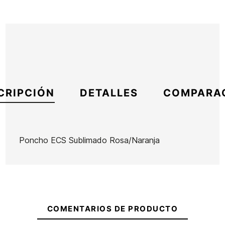
CRIPCIÓN
DETALLES
COMPARA
Poncho ECS Sublimado Rosa/Naranja
Marca
ECS
Referencia
MW-REPOX47626
En stock
23 Artículos
COMENTARIOS DE PRODUCTO
Mochila