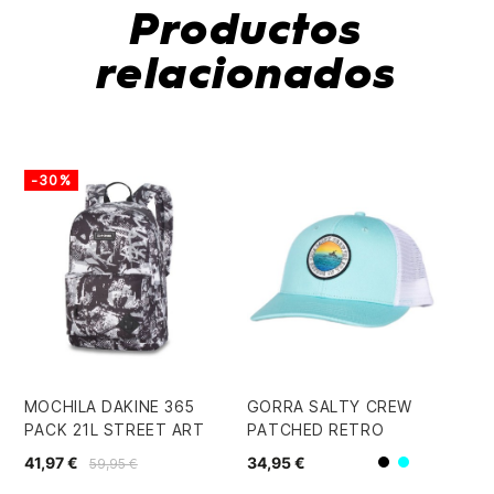
Productos
relacionados
-30%
FU
MOCHILA DAKINE 365
GORRA SALTY CREW
GO
PACK 21L STREET ART
PATCHED RETRO
DN
41,97 €
34,95 €
30
59,95 €
Turquesa
Blanco/Negr