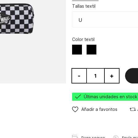
Tallas textil
Color textil
Negro
Blanco/Negro
-
+
Últimas unidades en stock
Añadir a favoritos
Pago seguro
Envío gra