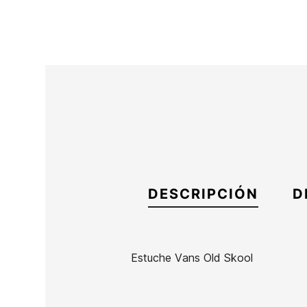
DESCRIPCIÓN
D
Estuche Vans Old Skool
Marca
Vans
Referencia
VN-ACESX51904