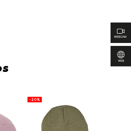
ar
os
-20%