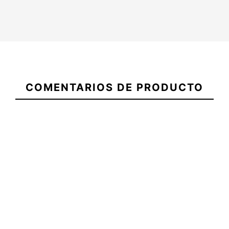
21092160
Camiseta
Camiseta
Cinturon Cir
COMENTARIOS DE PRODUCTO
Oxbow Stoked
Oxbow S1
Web Limea
Surfrats
25,99 €
25,99 €
25,00 €
Camiseta Oxbow
Camiseta Oxbow
Cinturon Cir
Stoked
S1 Surfrats
Web Limea