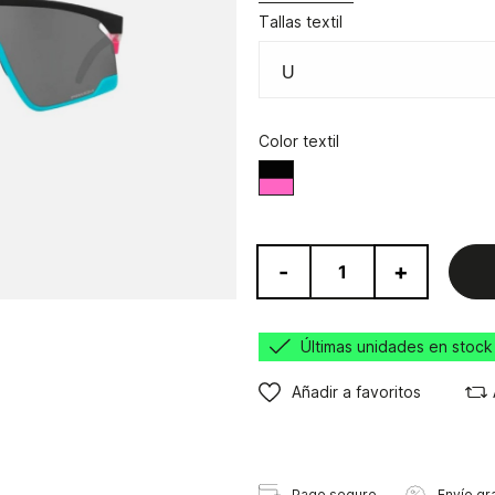
Tallas textil
Color textil
Negro/Rosa
-
+
Últimas unidades en stock
Añadir a favoritos
Pago seguro
Envío gra