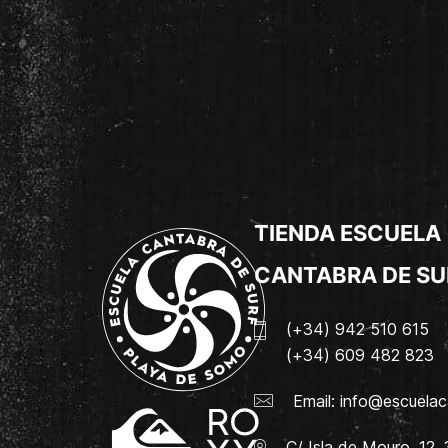
TIENDA ESCUELA
CANTABRA DE SU
(+34) 942 510 615
(+34) 609 482 823
Email:
info@escuelac
C/ Isla de Mouro, 12.