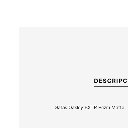
DESCRIPC
Gafas Oakley BXTR Prizm Matte
Marca
Oakley
Referencia
OA-GAGAX46570