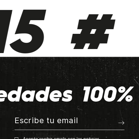
5 # 
edades 100% 
Acepto recibir emails con las noticias.