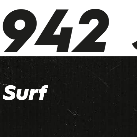
942 5
Surf