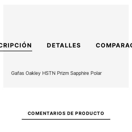
CRIPCIÓN
DETALLES
COMPARA
Gafas Oakley HSTN Prizm Sapphire Polar
Marca
Oakley
Referencia
OA-GAGAX46572
En stock
1 Artículo
COMENTARIOS DE PRODUCTO
Gafas
Gafas
Gafas
Oakley
Oakley
Oakley