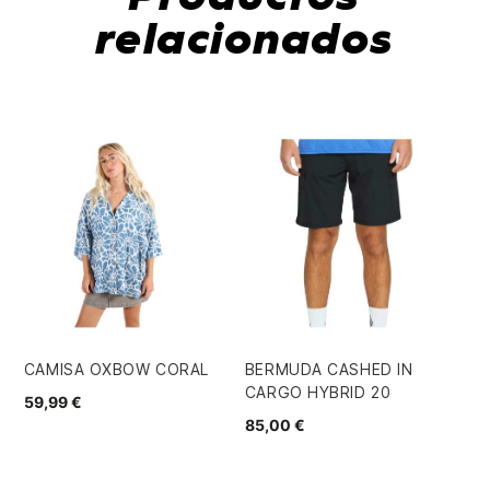
relacionados
CAMISA OXBOW CORAL
BERMUDA CASHED IN
CA
CARGO HYBRID 20
PO
59,99 €
85,00 €
48