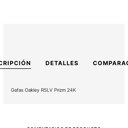
CRIPCIÓN
DETALLES
COMPARA
Gafas Oakley RSLV Prizm 24K
Marca
Oakley
Referencia
OA-ACGAX52736
En stock
1 Artículo