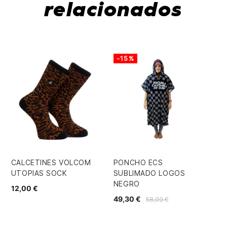
relacionados
-15%
CALCETINES VOLCOM
PONCHO ECS
RI
UTOPIAS SOCK
SUBLIMADO LOGOS
CR
NEGRO
12,00 €
42
49,30 €
58,00 €