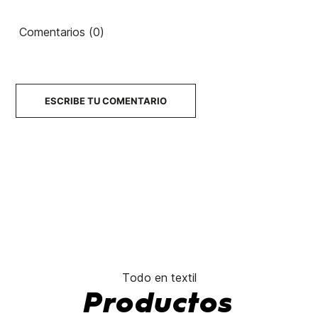
YY Logo
Country
Drop V
Class
80's
Comentarios (0)
45,00 €
45,00 €
45,00 €
45,00 €
No hay características para comparar
ESCRIBE TU COMENTARIO
Todo en textil
Productos