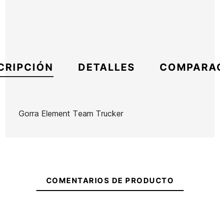
CRIPCIÓN
DETALLES
COMPARA
Gorra Element Team Trucker
Marca
Element
Referencia
EL-ACGOX54233
En stock
1 Artículos
COMENTARIOS DE PRODUCTO
Riñonera
Riñonera
Vans
Vans
Ward
Ward
Ean13
21098823