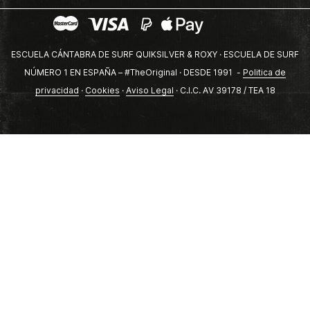
ESCUELA CÁNTABRA DE SURF QUIKSILVER & ROXY · ESCUELA DE SURF
NÚMERO 1 EN ESPAÑA – #TheOriginal · DESDE 1991 -
Politica de
privacidad
·
Cookies
·
Aviso Legal
· C.I.C. AV 39178 / TEA 18