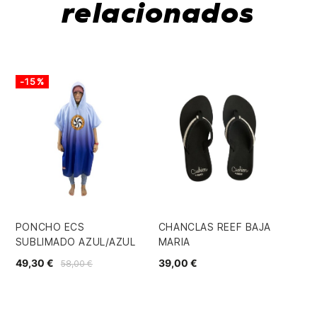
relacionados
-15%
PONCHO ECS
CHANCLAS REEF BAJA
VE
SUBLIMADO AZUL/AZUL
MARIA
SA
49,30 €
39,00 €
55
58,00 €