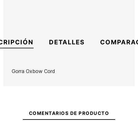
CRIPCIÓN
DETALLES
COMPARA
Gorra Oxbow Cord
Marca
Oxbow
Referencia
OX-ACGOX54879
En stock
1 Artículo
COMENTARIOS DE PRODUCTO
Riñonera
Riñonera
Vans
Vans
Ward
Ward
Ean13
21101188