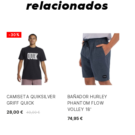
relacionados
-30%
CAMISETA QUIKSILVER
BAÑADOR HURLEY
NE
GRIFF QUICK
PHANTOM FLOW
MO
VOLLEY 18'
28,00 €
27
40,00 €
74,95 €