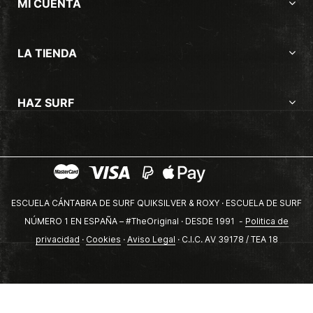
MI CUENTA
LA TIENDA
HAZ SURF
ESCUELA CÁNTABRA DE SURF QUIKSILVER & ROXY · ESCUELA DE SURF
NÚMERO 1 EN ESPAÑA – #TheOriginal · DESDE 1991 -
Politica de
privacidad
·
Cookies
·
Aviso Legal
· C.I.C. AV 39178 / TEA 18