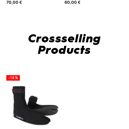
70,00 €
60,00 €
48
Crossselling
Products
-15%