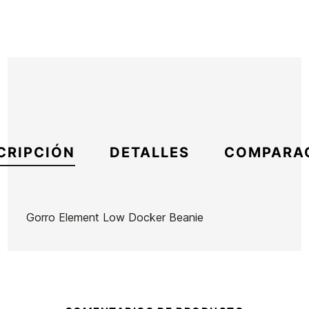
CRIPCIÓN
DETALLES
COMPARA
Gorro Element Low Docker Beanie
Marca
Element
Referencia
EL-ACGOX54164
En stock
1 Artículo