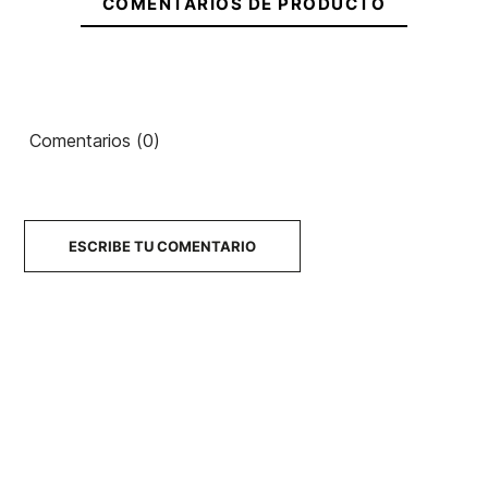
COMENTARIOS DE PRODUCTO
Camiseta
Camiseta
Camiseta
Vissla
Vans
Quiksilver
Breakers
Classic
Standard
Ean13
21098674
Organic
Comentarios (0)
Gorra Quiksilver Oasis
Trucker
32,00 €
32,00 €
32,00 €
32,00 €
22,40 €
-30%
No hay características para comparar
ESCRIBE TU COMENTARIO