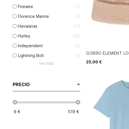
Firewire
1
Florence Marine
3
Havaianas
11
Hurley
32
Independent
2
GORRO ELEMENT L
Lightning Bolt
1
25,00 €
ver más
PRECIO
6
€
519
€