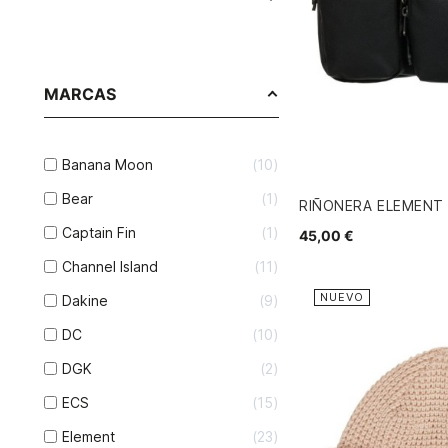
MARCAS
Banana Moon
10
Bear
1
RIÑONERA ELEMENT
Captain Fin
1
45,00 €
Channel Island
11
NUEVO
Dakine
9
DC
10
DGK
2
ECS
15
Element
23