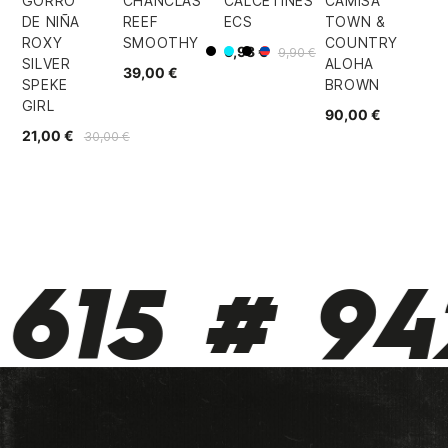
GORRO
CHANCLAS
CALCETINES
CAMISA
DE NIÑA
REEF
ECS
TOWN &
ROXY
SMOOTHY
COUNTRY
6,93 €
9,90 €
Azul
Negro
Blanco/Negro
Azul/Rojo
SILVER
ALOHA
39,00 €
SPEKE
BROWN
GIRL
90,00 €
21,00 €
30,00 €
615 # 942