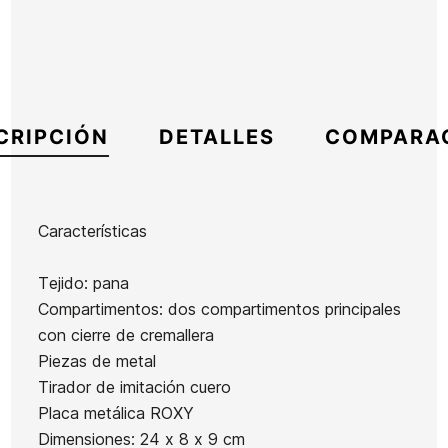
CRIPCIÓN
DETALLES
COMPARA
Características
Marca
Roxy
Tejido: pana
Referencia
RX-ACNEX53973
Compartimentos: dos compartimentos principales
En stock
1 Artículo
con cierre de cremallera
Piezas de metal
Tirador de imitación cuero
Placa metálica ROXY
Dimensiones: 24 x 8 x 9 cm
Ean13
21097965