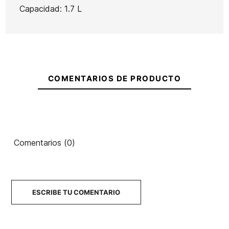
Capacidad: 1.7 L
Cartera hombre Line
Camiseta Oakley One
Volcom
Wave
35,00 €
24,50 €
35,00 €
24,50 €
35,0
-30%
-30%
No hay características 
COMENTARIOS DE PRODUCTO
Comentarios (0)
ESCRIBE TU COMENTARIO