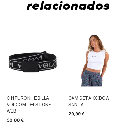
relacionados
CINTURON HEBILLA
CAMISETA OXBOW
CA
VOLCOM OH STONE
SANTA
VE
WEB
29,99 €
35
30,00 €