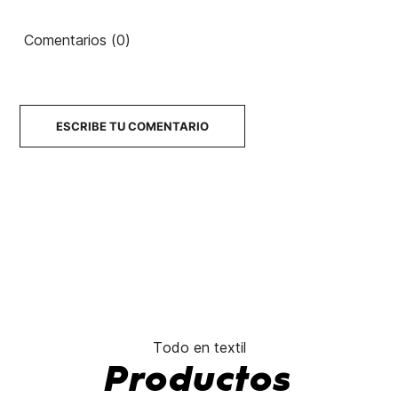
Country
Country YY
Drop V
Class
80's
Logo
Comentarios (0)
45,00 €
45,00 €
45,00 €
45,00 €
No hay características para comparar
ESCRIBE TU COMENTARIO
Todo en textil
Productos