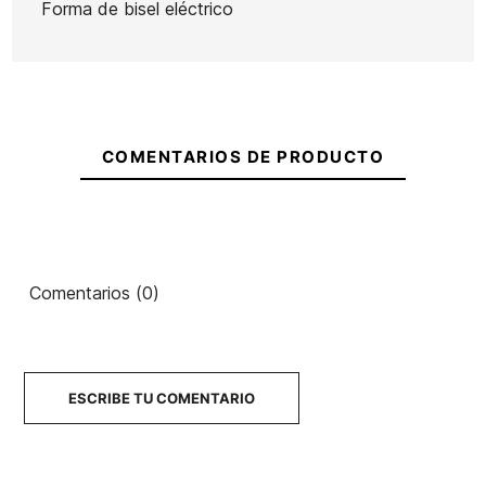
Forma de bisel eléctrico
Ean13
21087202
Invento para Bodyboard
Aletas Hoff Day Fins
A
Sniper Biceps
COMENTARIOS DE PRODUCTO
40,00 €
34,00 €
40,00 €
34,00 €
40,0
-15%
-15%
No hay características 
Comentarios (0)
ESCRIBE TU COMENTARIO