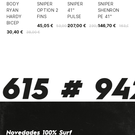
BODY
SNIPER
SNIPER
SNIPER
RYAN
OPTION 2
41"
SHENRON
HARDY
FINS
PULSE
PE 41"
BICEP
45,05 €
207,00 €
146,70 €
53,00 €
230,00 €
163,00 €
30,40 €
38,00 €
615 # 942
Novedades 100% Surf