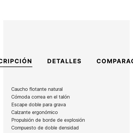
CRIPCIÓN
DETALLES
COMPARA
Caucho flotante natural
Cómoda correa en el talón
Marca
Sniper
Escape doble para grava
Referencia
HF-ACALX49687
Calzante ergonómico
En stock
1 Artículo
Propulsión de borde de explosión
Compuesto de doble densidad