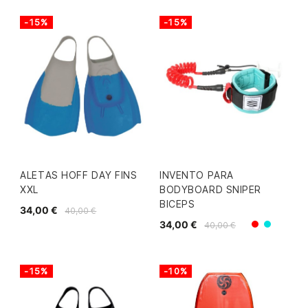
-15%
-15%
ALETAS HOFF DAY FINS
INVENTO PARA
XXL
BODYBOARD SNIPER
BICEPS
34,00 €
40,00 €
34,00 €
40,00 €
Rojo/Ver
Azul/gri
-15%
-10%