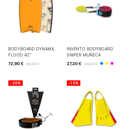
BODYBOARD DYNAMX
INVENTO BODYBOARD
FLOOD 42"
SNIPER MUÑECA
72,90 €
27,20 €
81,00 €
34,00 €
Azul
Amarillo/
Amarill
-20%
-15%