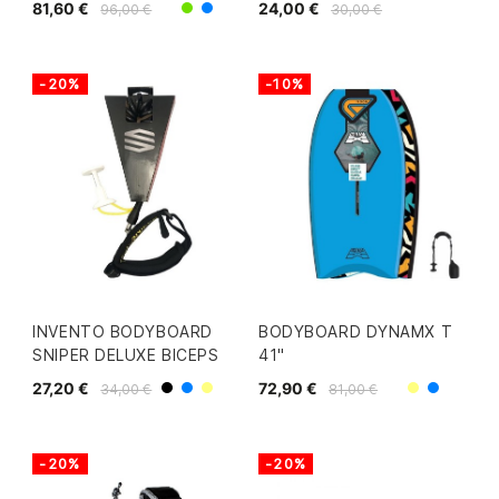
81,60 €
24,00 €
96,00 €
30,00 €
Verde
Amarillo/Azul
-20%
-10%
INVENTO BODYBOARD
BODYBOARD DYNAMX T
SNIPER DELUXE BICEPS
41"
27,20 €
72,90 €
34,00 €
81,00 €
Negro
Amarillo
Azul
Amarillo
Azul
-20%
-20%