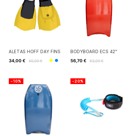
ALETAS HOFF DAY FINS
BODYBOARD ECS 42"
34,00 €
56,70 €
40,00 €
63,00 €
Negro/Amarillo
Gris/Azul
-10%
-20%