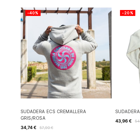
-40%
-20%
SUDADERA ECS CREMALLERA
SUDADERA
GRIS/ROSA
43,96 €
54
34,74 €
57,90 €