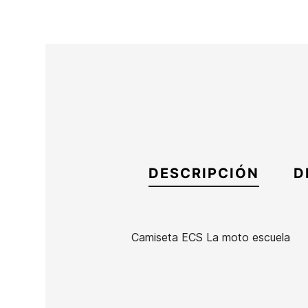
DESCRIPCIÓN
D
Camiseta ECS La moto escuela
Marca
ECS
Referencia
MW-RECAX53630
En stock
4 Artículos