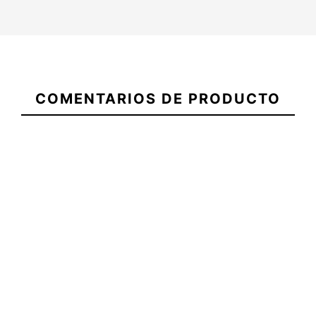
Camiseta
ECS
21096819
Boxy
COMENTARIOS DE PRODUCTO
Oversize
Escuela
Mochila 
Camiseta ECS Farola
gigante
Ó
DTF
-20%
-
29,95 €
29,95 €
23,96 €
29,90 €
Camiseta
Camiseta ECS Farola DTF
Mochila 
ECS Boxy
Ó
Oversize
Escuela
gigante