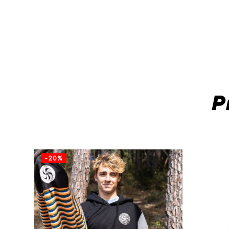
P
-20%