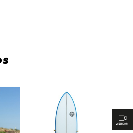
ra comparar
os