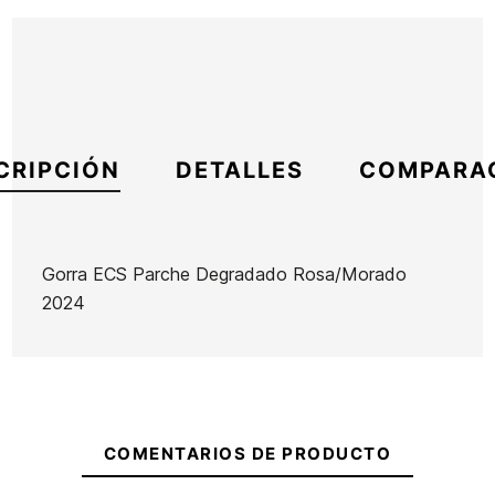
CRIPCIÓN
DETALLES
COMPARA
Gorra ECS Parche Degradado Rosa/Morado
2024
Marca
ECS
Referencia
SK-REGOX49098
En stock
5 Artículos
Camiseta
COMENTARIOS DE PRODUCTO
ECS