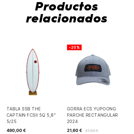
Productos
relacionados
-20%
TABLA SSB THE
GORRA ECS YUPOONG
TA
CAPTAIN FCSII 5Q 5,8"
PARCHE RECTANGULAR
MA
5/25
2024
28
490,00 €
21,60 €
44
27,00 €