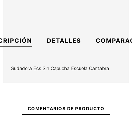
CRIPCIÓN
DETALLES
COMPARA
Sudadera Ecs Sin Capucha Escuela Cantabra
Marca
ECS
Referencia
MW-RESUX55053
En stock
4 Artículos
COMENTARIOS DE PRODUCTO