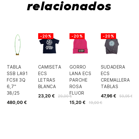
relacionados
-20%
-20%
-20%
TABLA
CAMISETA
GORRO
SUDADERA
SSB LA91
ECS
LANA ECS
ECS
FCSII 3Q
LETRAS
PARCHE
CREMALLERA
6,7"
BLANCA
ROSA
TABLAS
38/25
FLUOR
23,20 €
47,96 €
29,00 €
59,95 €
480,00 €
15,20 €
19,00 €