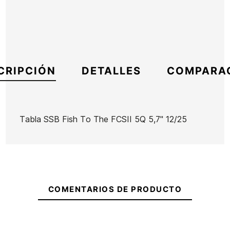
CRIPCIÓN
DETALLES
COMPARA
Tabla SSB Fish To The FCSII 5Q 5,7" 12/25
Marca
Somo Surf Boards
Referencia
FC-TATAX53376
En stock
1 Artículo
COMENTARIOS DE PRODUCTO
Tabla SSB
Tabla SSB
Tabla SSB
Tabla SSB
Fish To
The
The
LA91 FCSII
The FCSII
Captain
Captain