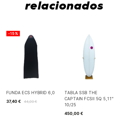
relacionados
-15%
-
FUNDA ECS HYBRID 6,0
TABLA SSB THE
SU
CAPTAIN FCSII 5Q 5,11"
TA
37,40 €
44,00 €
10/25
43
450,00 €