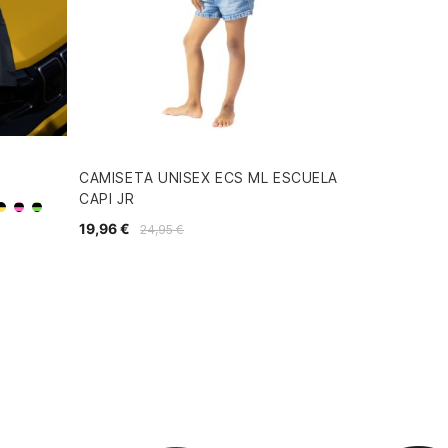
CAMISETA UNISEX ECS ML ESCUELA
CAPI JR
Amarillo/Negro
zul/Negro
Rosa/Negro
Verde/Negro
19,96 €
24,95 €