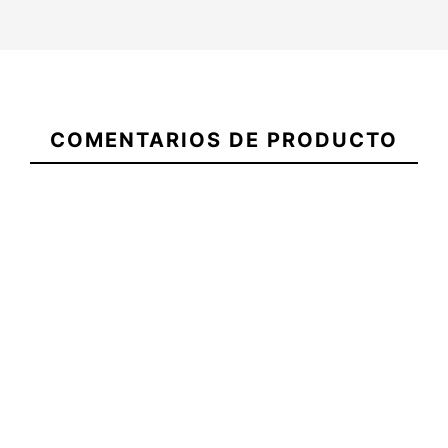
21096234
Tabla SSB Fish
Tabla SSB Fish
Tabla SSB T
COMENTARIOS DE PRODUCTO
To The FCSII
To The FCSII 5Q
Captain FCS
5Q 5,7" 12/25
5,9" 11/25
5Q 5,10" 3/
490,00 €
490,00 €
490,00 €
5.7 x 20 3/8 x 2
5.9 x 20 7/8 x 2
5.10 x 19 7/8 
7/16 x 31.07L
4/6 x 34.28L
7/16 x 30.1
No hay características para compar