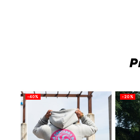
P
-40%
-20%