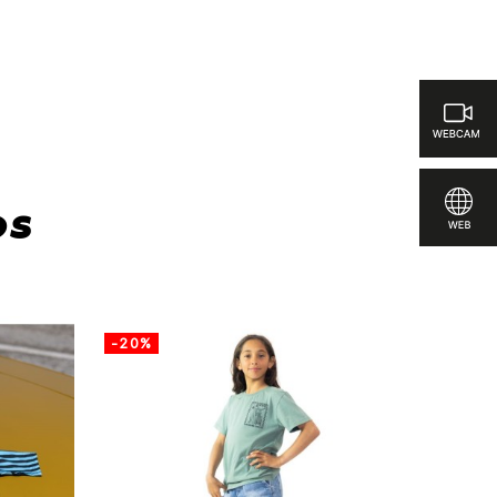
os
-20%