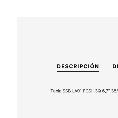
DESCRIPCIÓN
D
Tabla SSB LA91 FCSII 3Q 6,7" 38
Marca
Somo Surf Boards
Referencia
FC-TATAX53402
En stock
1 Artículo