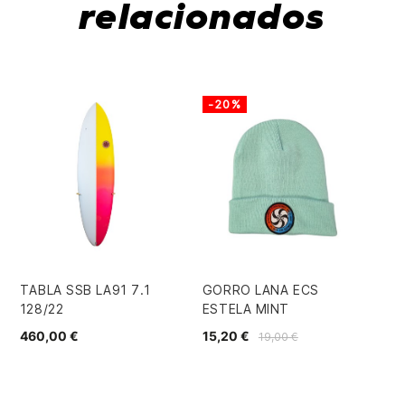
relacionados
-20%
-
TABLA SSB LA91 7.1
GORRO LANA ECS
CA
128/22
ESTELA MINT
BL
460,00 €
15,20 €
23
19,00 €