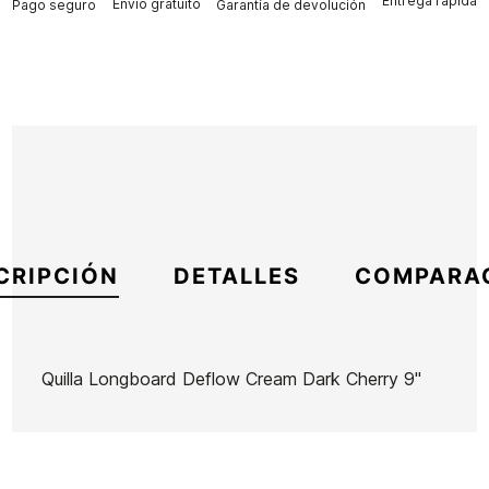
Entrega rápida
Envío gratuito
Pago seguro
Garantía de devolución
CRIPCIÓN
DETALLES
COMPARA
Quilla Longboard Deflow Cream Dark Cherry 9"
Marca
Deflow
Referencia
DF-VAQUX53517
En stock
1 Artículo