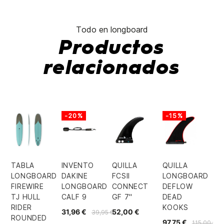
Todo en longboard
Productos
relacionados
-20%
-15%
TABLA
INVENTO
QUILLA
QUILLA
LONGBOARD
DAKINE
FCSII
LONGBOARD
FIREWIRE
LONGBOARD
CONNECT
DEFLOW
TJ HULL
CALF 9
GF 7"
DEAD
RIDER
KOOKS
31,96 €
52,00 €
39,95 €
ROUNDED
97,75 €
115,00 €