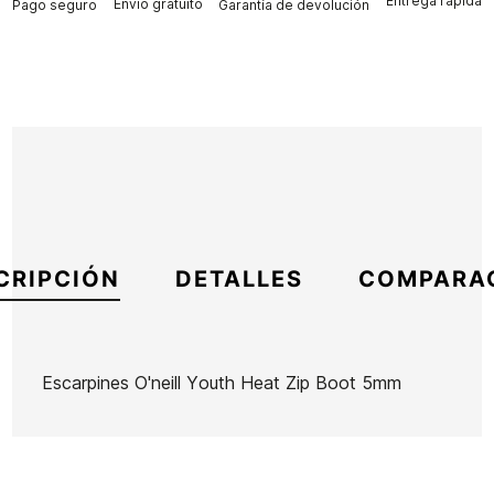
Entrega rápida
Envío gratuito
Pago seguro
Garantía de devolución
CRIPCIÓN
DETALLES
COMPARA
Escarpines O'neill Youth Heat Zip Boot 5mm
Marca
Oneill
Referencia
ON-TRESH51140
En stock
1 Artículos