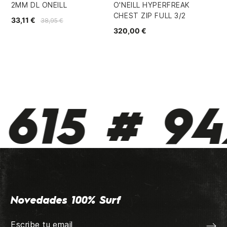
2MM DL ONEILL
O'NEILL HYPERFREAK
MA
CHEST ZIP FULL 3/2
1,
33,11 €
38,95 €
320,00 €
46,
615 # 942
Novedades 100% Surf