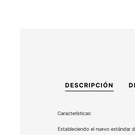
DESCRIPCIÓN
D
Características:
Marca
Oneill
Estableciendo el nuevo estándar de 
Referencia
ON-TRTIN54080