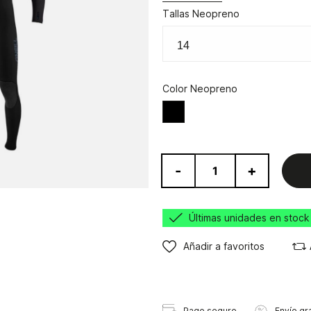
Tallas Neopreno
Color Neopreno
Negro/Gris
-
+
Últimas unidades en stock
Añadir a favoritos
Pago seguro
Envío gra