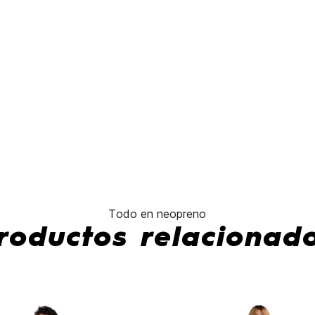
Quiksilver
Hyperfreak
Everyday
5/4+ Youth
Sessions
cz
CZ 3/2
mm
No hay características para c
Todo en neopreno
roductos relacionad