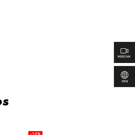
omparar
os
-10%