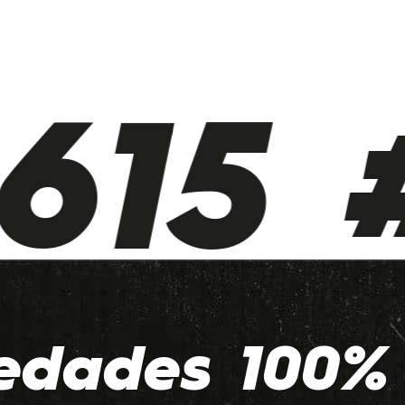
615 #
edades 100% 