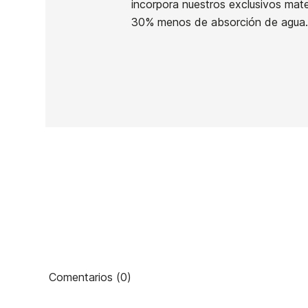
incorpora nuestros exclusivos mate
En stock
2 Artículos
30% menos de absorción de agua.
Ean13
PRECIO
DESCRIPCIÓN
Comentarios (0)