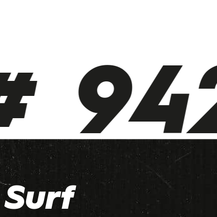
 942
Surf