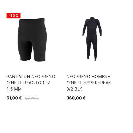
-15%
PANTALON NEOPRENO
NEOPRENO HOMBRE
NE
O'NEILL REACTOR -2
O'NEILL HYPERFREAK
SW
1.5 MM
3/2 BLK
GB
51,00 €
360,00 €
29
60,00 €