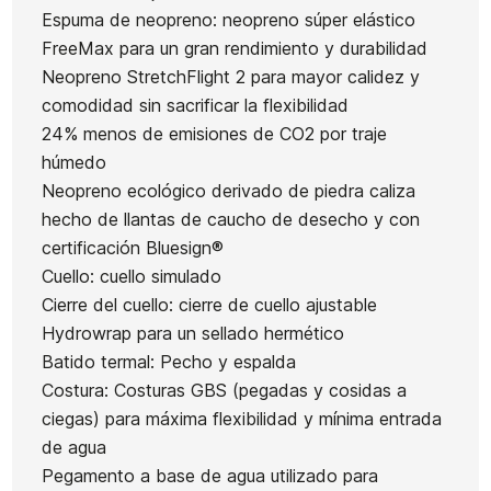
Espuma de neopreno: neopreno súper elástico
Niña Roxy
Roxy
Niñas
FreeMax para un gran rendimiento y durabilidad
Swell
Prologue
Roxy
Ean13
21079334
Neopreno StretchFlight 2 para mayor calidez y
Series FZ
Bz 4/3
Swell FZ
comodidad sin sacrificar la flexibilidad
4/3 mm
4/3
Neopreno Niño Hurl
24% menos de emisiones de CO2 por traje
Advantage 3/2
húmedo
Neopreno ecológico derivado de piedra caliza
200,00 €
200,00 €
200,00 €
200,00 €
150,
-25%
hecho de llantas de caucho de desecho y con
No hay características para comparar
certificación Bluesign®
Cuello: cuello simulado
Cierre del cuello: cierre de cuello ajustable
Hydrowrap para un sellado hermético
Batido termal: Pecho y espalda
Costura: Costuras GBS (pegadas y cosidas a
ciegas) para máxima flexibilidad y mínima entrada
de agua
Pegamento a base de agua utilizado para