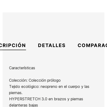
CRIPCIÓN
DETALLES
COMPARA
Características
Marca
Roxy
Colección: Colección prólogo
Referencia
RX-TRTIM47144
Tejido ecológico: neopreno en el cuerpo y las
En stock
1 Artículo
piernas.
HYPERSTRETCH 3.0 en brazos y piernas
delanteras bajas
Neopreno
Neopreno
Neopreno