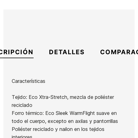
CRIPCIÓN
DETALLES
COMPARA
Características
Marca
Roxy
Tejido: Eco Xtra-Stretch, mezcla de poliéster
Referencia
RX-TRTIM51099
reciclado
En stock
2 Artículos
Forro térmico: Eco Sleek WarmFlight suave en
todo el cuerpo, excepto en axilas y pantorrillas
Poliéster reciclado y nailon en los tejidos
Neopreno
interiores
Hombre