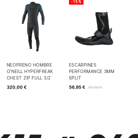
-15%
NEOPRENO HOMBRE
ESCARPINES
NE
O'NEILL HYPERFREAK
PERFORMANCE 3MM
ON
CHEST ZIP FULL 3/2
SPLIT
CH
320,00 €
56,95 €
19
67,00 €