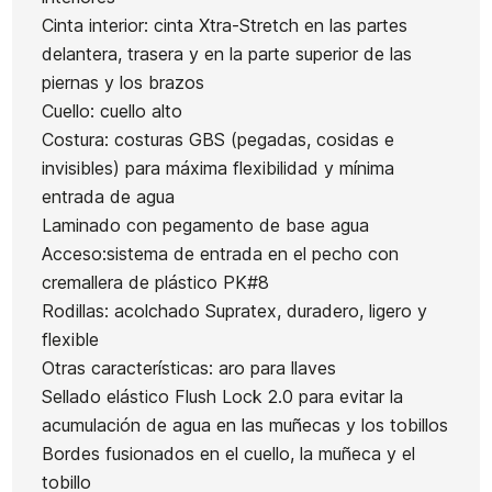
Neopreno
Cinta interior: cinta Xtra-Stretch en las partes
O'neill
Ean13
21089320
Mujer
delantera, trasera y en la parte superior de las
Psycho
Sisstrevolution
piernas y los brazos
One b/z
7 Seas 4/3
Neopreno para hombre
Cuello: cuello alto
5.4
Chest Full Vio
Quiksilver Highline CZ 3/2
Costura: costuras GBS (pegadas, cosidas e
invisibles) para máxima flexibilidad y mínima
340,00 €
339,00 €
350,00 €
262,50 €
-25%
entrada de agua
No hay características para compara
Laminado con pegamento de base agua
Acceso:sistema de entrada en el pecho con
cremallera de plástico PK#8
Rodillas: acolchado Supratex, duradero, ligero y
flexible
Otras características: aro para llaves
Sellado elástico Flush Lock 2.0 para evitar la
acumulación de agua en las muñecas y los tobillos
Bordes fusionados en el cuello, la muñeca y el
tobillo