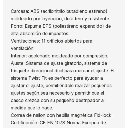
Niño
Wheels
Vans
Carcasa: ABS (acrilonitrilo butadieno estireno)
Ean13
21080485
Bighead
Classic II
moldeado por inyección, duradero y resistente.
53mm
PO
Forro: Espuma EPS (poliestireno expandido) de
Ruedas S
Tabla Skate TIE DYE
alta absorción de impactos.
B
Birdhouse 8"
Ventilaciones: 11 orificios abiertos para
60,00 €
55,95 €
60,00 €
48,00 €
55,80 €
-20%
ventilación.
No hay características para comparar
Interior: acolchado moldeado por compresión.
Ajuste: Sistema de ajuste giratorio, sistema de
trinquete direccional dual para marcar el ajuste. El
sistema Twist Fit es perfecto para ayudar a
ajustar el ajuste, permitiéndole realizar pequeños
ajustes según sea necesario y permitir que el
casco crezca con su pequeño destripador a
medida que lo hace.
Correa de nailon con hebilla magnética Fid-lock.
Certificación: CE EN 1078 Norma Europea de