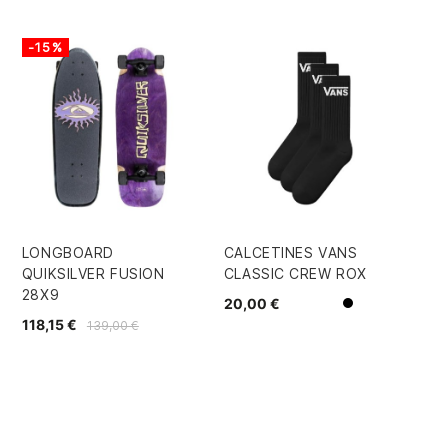
-15%
-
LONGBOARD
CALCETINES VANS
TA
QUIKSILVER FUSION
CLASSIC CREW ROX
WH
28X9
20,00 €
55
Negro
Blanco
118,15 €
139,00 €