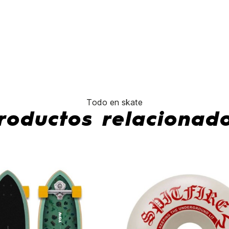
Bighead
54mm
57mm 80A
53mm
No hay características para compar
Todo en skate
roductos relacionad