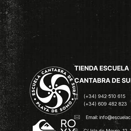
TIENDA ESCUELA
CANTABRA DE SU
(+34) 942 510 615
(+34) 609 482 823
Email:
info@escuelac
C/ Isla de Mouro, 12.