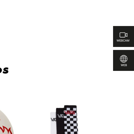
ar
os