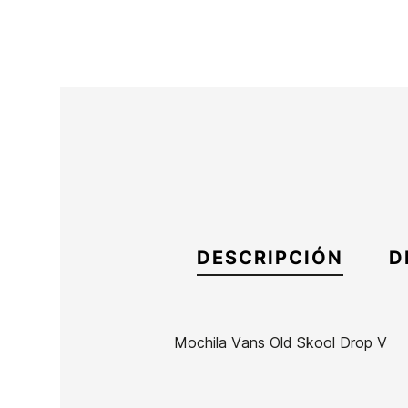
DESCRIPCIÓN
D
Mochila Vans Old Skool Drop V
Marca
Vans
Referencia
VN-ACMOX51898