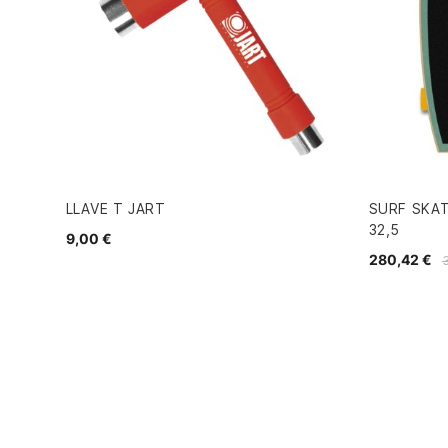
LLAVE T JART
SURF SKA
32,5
9,00 €
280,42 €