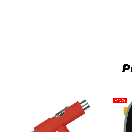
P
-15%