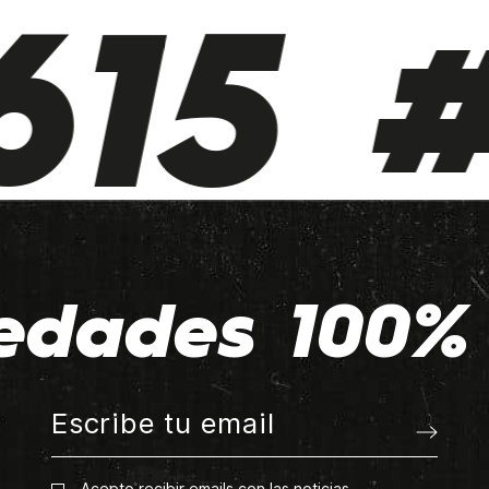
15 #
edades 100% 
Acepto recibir emails con las noticias.