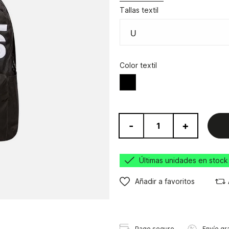
Tallas textil
Color textil
Negro
-
+
Últimas unidades en stock
Añadir a favoritos
Pago seguro
Envío gra