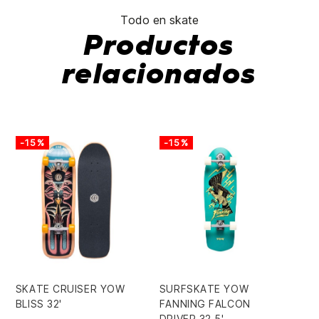
Todo en skate
Productos
relacionados
-15%
-15%
-
SKATE CRUISER YOW
SURFSKATE YOW
RU
BLISS 32'
FANNING FALCON
99
DRIVER 32,5'