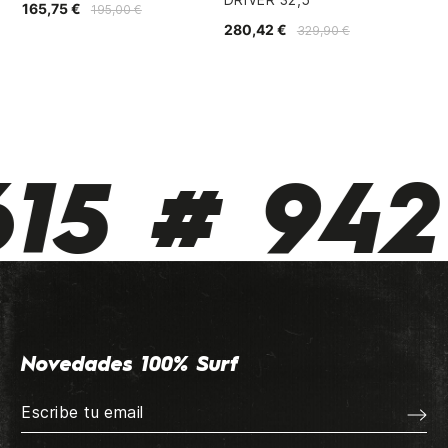
165,75 €
23
195,00 €
280,42 €
329,90 €
15 # 942 
Novedades 100% Surf