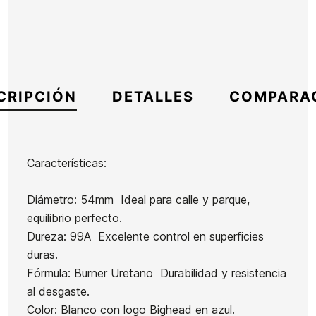
CRIPCIÓN
DETALLES
COMPARA
Características:
Marca
Spitfire
Diámetro: 54mm  Ideal para calle y parque,
Referencia
SP-ACROX53739
equilibrio perfecto.
En stock
1 Artículo
Dureza: 99A  Excelente control en superficies
duras.
Ruedas
Sudadera
Fórmula: Burner Uretano  Durabilidad y resistencia
Powell
Niño
al desgaste.
Peralta
Vans
Color: Blanco con logo Bighead en azul.
Ean13
21097182