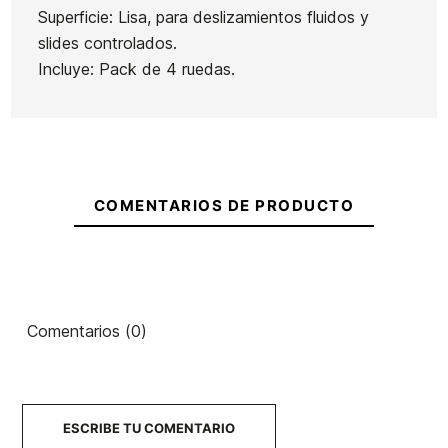
64 X
Classic II
Superficie: Lisa, para deslizamientos fluidos y
97A
PO
slides controlados.
Casco Skate Pro-Tec
Tabla S
Incluye: Pack de 4 ruedas.
Classic Matte
Bir
60,00 €
59,90 €
59,99 €
50,99 €
60,00 €
-15%
No hay características para comparar
COMENTARIOS DE PRODUCTO
Comentarios (0)
ESCRIBE TU COMENTARIO