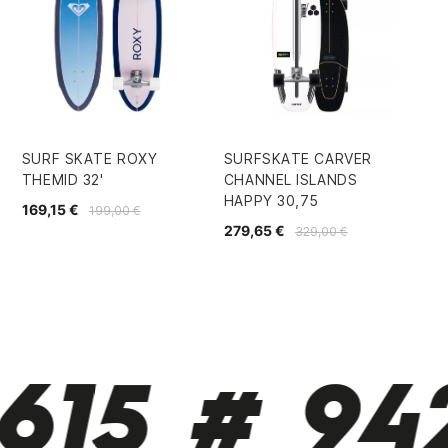
SURF SKATE ROXY
SURFSKATE CARVER
CA
THEMID 32'
CHANNEL ISLANDS
CL
HAPPY 30,75
GL
169,15 €
199,00 €
279,65 €
20
329,00 €
615 # 942