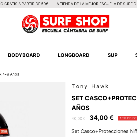
LA TIENDA DE LA MEJOR ESCUELA DE SURF 
O GRATIS A PARTIR DE 50€
BODYBOARD
LONGBOARD
SUP
k 4-8 Años
Tony Hawk
SET CASCO+PROTEC
AÑOS
34,00 €
40,00 €
15% DE D
Set Casco+Protecciones Ni