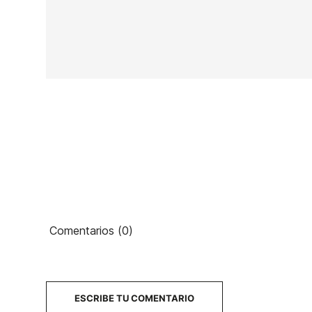
Marca
Tony Hawk
Referencia
SH-ACVAN36386
En stock
10 Artículos
Ean13
Comentarios (0)
4
PRECIO
DESCRIPCIÓN
ESCRIBE TU COMENTARIO