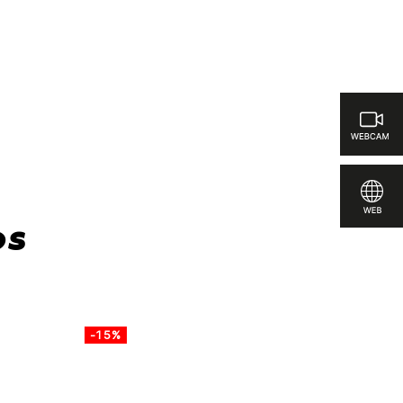
a comparar
os
-15%