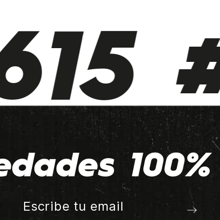
15 #
edades 100% 