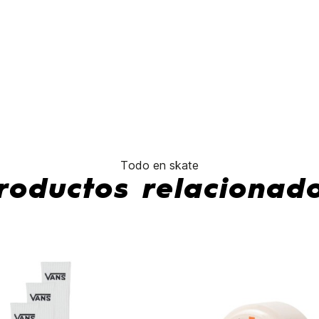
Old
Skool
Drop V
No hay características par
Todo en skate
roductos relacionad