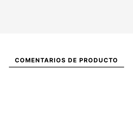
Mochila
Vans
21052118
Old
COMENTARIOS DE PRODUCTO
Skool
Drop V
Casco DNA Rojo Matte
Ruedas Be H
Eps
83
-15%
-1
5,00 €
45,60 €
38,76 €
45,00 €
Mochila
Casco DNA Rojo Matte
Ruedas Be H
Vans
Eps
83