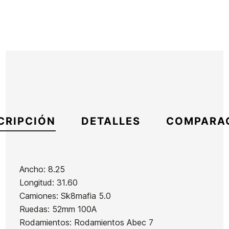
CRIPCIÓN
DETALLES
COMPARA
Ancho: 8.25
Longitud: 31.60
Marca
Sk8Mafia
Camiones: Sk8mafia 5.0
Referencia
HL-SKSKX43809
Ruedas: 52mm 100A
En stock
1 Artículo
Rodamientos: Rodamientos Abec 7