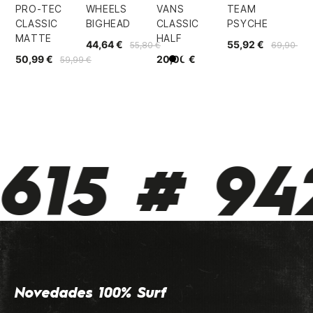
PRO-TEC
WHEELS
VANS
TEAM
CLASSIC
BIGHEAD
CLASSIC
PSYCHE
MATTE
HALF
44,64 €
55,92 €
55,80 €
69,90 €
50,99 €
20,00 €
59,99 €
Negro
Blanco
15 # 942
Novedades 100% Surf