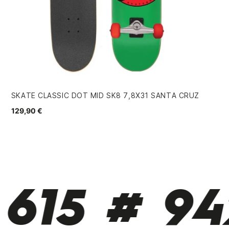
SKATE CLASSIC DOT MID SK8 7,8X31 SANTA CRUZ
MO
129,90 €
48
615 # 942