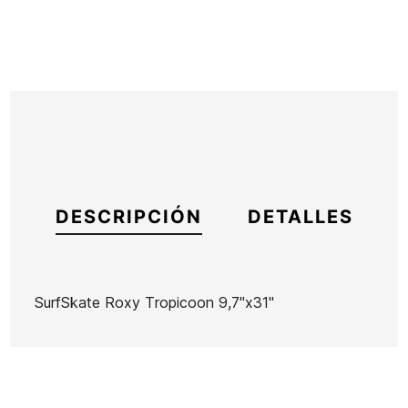
DESCRIPCIÓN
DETALLES
SurfSkate Roxy Tropicoon 9,7"x31"
Marca
Roxy
Referencia
EG-SKSKX43553
En stock
2 Artículos