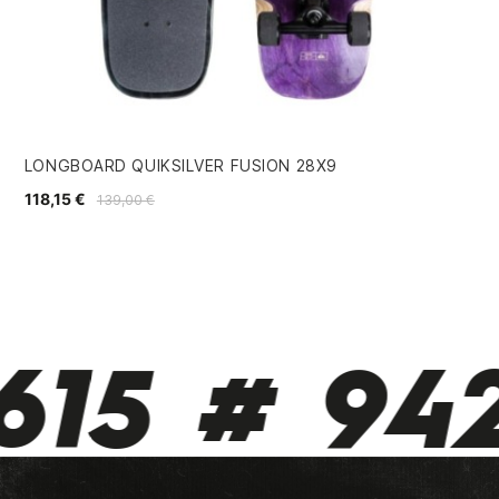
LONGBOARD QUIKSILVER FUSION 28X9
RU
118,15 €
31,
139,00 €
615 # 942