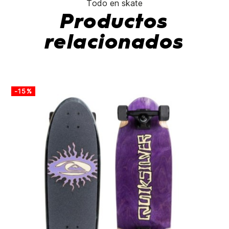
Todo en skate
Productos
relacionados
-15%
-