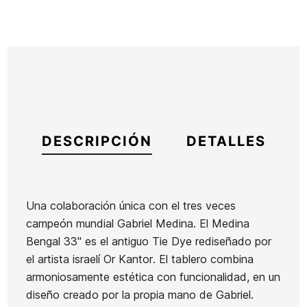
DESCRIPCIÓN
DETALLES
Una colaboración única con el tres veces
campeón mundial Gabriel Medina. El Medina
Marca
Yow
Bengal 33" es el antiguo Tie Dye rediseñado por
Referencia
HL-SKSSX47693
el artista israelí Or Kantor. El tablero combina
En stock
1 Artículo
armoniosamente estética con funcionalidad, en un
diseño creado por la propia mano de Gabriel.