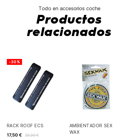
Todo en accesorios coche
Productos
relacionados
-30%
-
RACK ROOF ECS
AMBIENTADOR SEX
CI
WAX
3,
17,50 €
25,00 €