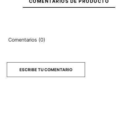
COMENTARIOS DE PRODUCTO
Ambientador
Ambientador
Ambientador
Ean13
21105133
DGK Balance
Sex Wax
T&C Vainilla
Air
Comentarios (0)
6,95 €
6,00 €
6,00 €
No hay características para comparar
ESCRIBE TU COMENTARIO