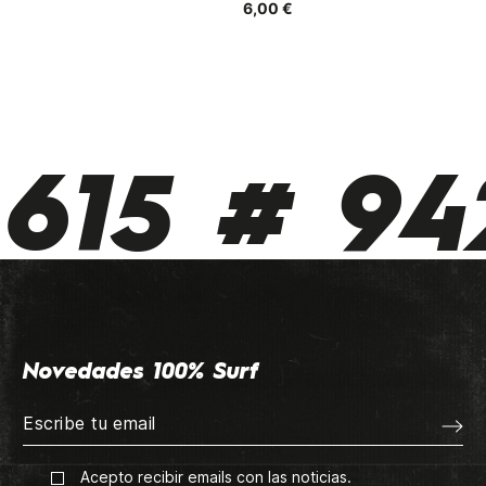
6,00 €
31,
615 # 942
Novedades 100% Surf
Acepto recibir emails con las noticias.