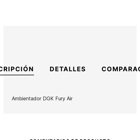
CRIPCIÓN
DETALLES
COMPARA
Ambientador DGK Fury Air
Marca
DGK
Referencia
IN-VAVAX55963
En stock
7 Artículos