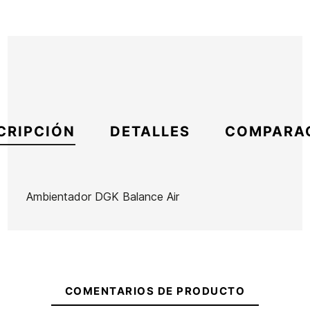
CRIPCIÓN
DETALLES
COMPARA
Ambientador DGK Balance Air
Marca
DGK
Referencia
IN-VAVAX55962
En stock
6 Artículos
COMENTARIOS DE PRODUCTO
Quita
Rascador