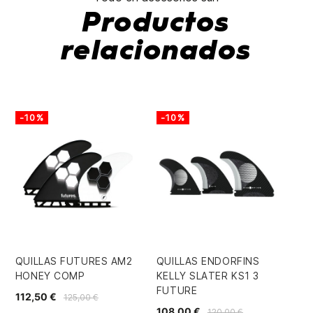
Productos
relacionados
-10%
-10%
-
QUILLAS FUTURES AM2
QUILLAS ENDORFINS
FU
HONEY COMP
KELLY SLATER KS1 3
BO
FUTURE
112,50 €
48
125,00 €
108,00 €
120,00 €