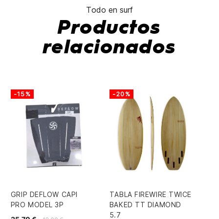
Todo en surf
Productos
relacionados
-15%
-20%
-
GRIP DEFLOW CAPI
TABLA FIREWIRE TWICE
JA
PRO MODEL 3P
BAKED TT DIAMOND
ST
5.7