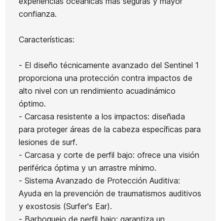
experiencias oceánicas más seguras y mayor
PG
confianza.
Quillas Futures J
Funda Ocean&Earth
Thruster
Florence Tech
Aircon Fish Board 5.8
Características:
140,00 €
145,00 €
130,50 €
142,00 €
1
-10%
-10%
- El diseño técnicamente avanzado del Sentinel 1
No hay características para co
proporciona una protección contra impactos de
alto nivel con un rendimiento acuadinámico
óptimo.
- Carcasa resistente a los impactos: diseñada
para proteger áreas de la cabeza específicas para
lesiones de surf.
- Carcasa y corte de perfil bajo: ofrece una visión
periférica óptima y un arrastre mínimo.
- Sistema Avanzado de Protección Auditiva:
Ayuda en la prevención de traumatismos auditivos
y exostosis (Surfer's Ear).
- Barboquejo de perfil bajo: garantiza un