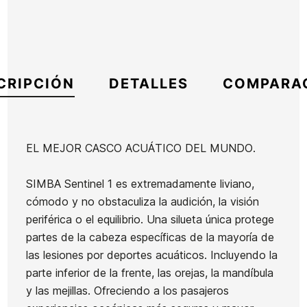
CRIPCIÓN
DETALLES
COMPARA
EL MEJOR CASCO ACUÁTICO DEL MUNDO.
Marca
Simba
SIMBA Sentinel 1 es extremadamente liviano,
Referencia
OE-ACCSX47616
cómodo y no obstaculiza la audición, la visión
En stock
6 Artículos
periférica o el equilibrio. Una silueta única protege
partes de la cabeza específicas de la mayoría de
Quillas
las lesiones por deportes acuáticos. Incluyendo la
FCSII
parte inferior de la frente, las orejas, la mandíbula
Mick
y las mejillas. Ofreciendo a los pasajeros
Ean13
21080499
Fanning