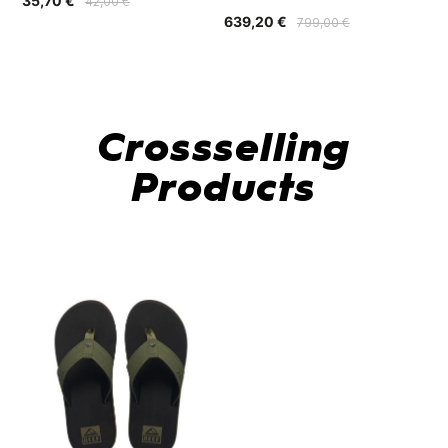
35,70 €
36
42,00 €
639,20 €
799,00 €
Crossselling
Products