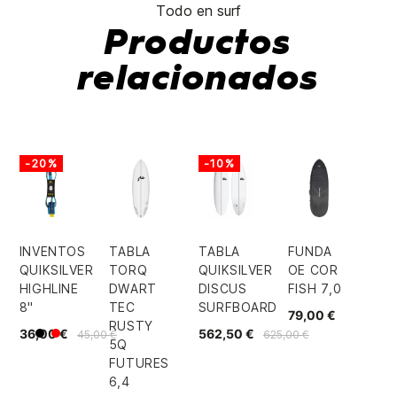
Todo en surf
Productos
relacionados
-20%
-10%
INVENTOS
TABLA
TABLA
FUNDA
QUIKSILVER
TORQ
QUIKSILVER
OE COR
HIGHLINE
DWART
DISCUS
FISH 7,0
8"
TEC
SURFBOARD
79,00 €
RUSTY
36,00 €
562,50 €
45,00 €
625,00 €
Negro
Rojo
5Q
FUTURES
6,4