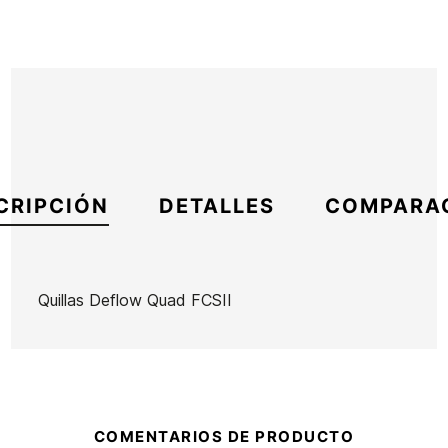
CRIPCIÓN
DETALLES
COMPARA
Quillas Deflow Quad FCSII
Marca
Deflow
Referencia
DF-VAQUX43795
En stock
1 Artículo
COMENTARIOS DE PRODUCTO