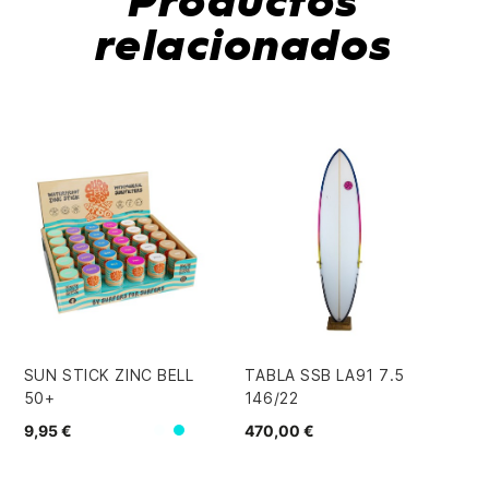
Productos
relacionados
-
SUN STICK ZINC BELL
TABLA SSB LA91 7.5
QU
50+
146/22
JA
TH
9,95 €
470,00 €
Blanco
Turquesa
117