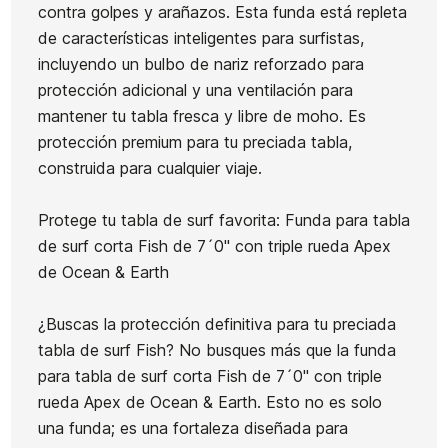
contra golpes y arañazos. Esta funda está repleta
Vibes Fish
Vibes Fish
Vibes
Ean13
21104579
Mini Ripper
de características inteligentes para surfistas,
Blue 6,4
Blue 6,6
Discus 6,6
5,6
incluyendo un bulbo de nariz reforzado para
5Q
5Q
3Q
protección adicional y una ventilación para
Futures
Futures
Futures
mantener tu tabla fresca y libre de moho. Es
450,00 €
450,00 €
450,00 €
450,00 €
protección premium para tu preciada tabla,
No hay características para comparar
construida para cualquier viaje.
Protege tu tabla de surf favorita: Funda para tabla
de surf corta Fish de 7´0" con triple rueda Apex
de Ocean & Earth
¿Buscas la protección definitiva para tu preciada
tabla de surf Fish? No busques más que la funda
para tabla de surf corta Fish de 7´0" con triple
rueda Apex de Ocean & Earth. Esto no es solo
una funda; es una fortaleza diseñada para