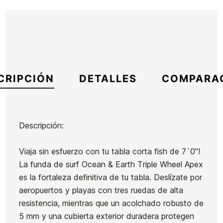
CRIPCIÓN
DETALLES
COMPARA
Descripción:
Marca
Ocean Earth
Viaja sin esfuerzo con tu tabla corta fish de 7´0"!
Referencia
OE-FUTAX55826
La funda de surf Ocean & Earth Triple Wheel Apex
En stock
1 Artículo
es la fortaleza definitiva de tu tabla. Deslízate por
aeropuertos y playas con tres ruedas de alta
resistencia, mientras que un acolchado robusto de
Tabla
Tabla
Tabla
Tabla
5 mm y una cubierta exterior duradera protegen
Summer
Summer
Summer
Quiksilver