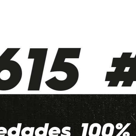
15 #
edades 100% 