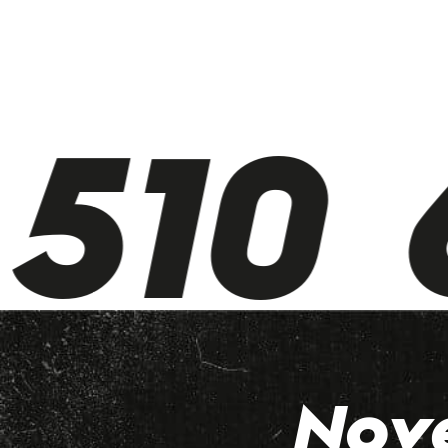
510 6
Nov