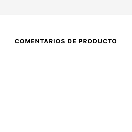
Grip Firewire
Invento OE
Quillas FCSII
21069444
Slater
Premium One
Performer
COMENTARIOS DE PRODUCTO
Stepup 5
XT 7'
Black Tri
piece
Retail
52,00 €
52,00 €
50,00 €
Invento OE
Grip Firewire
Quillas FCSII
Premium One
Slater Stepup
Performer
XT 7'
5 piece
Black Tri Retail