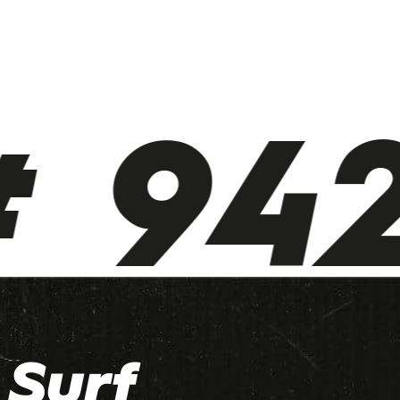
 942
Surf