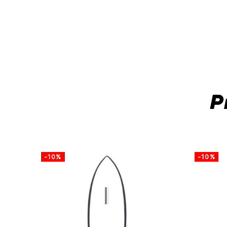
P
-10%
-10%