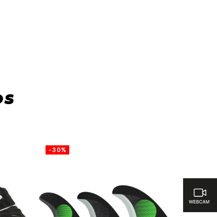
ar
os
-30%