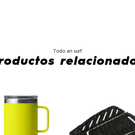
No hay características para compar
Todo en surf
roductos relacionad