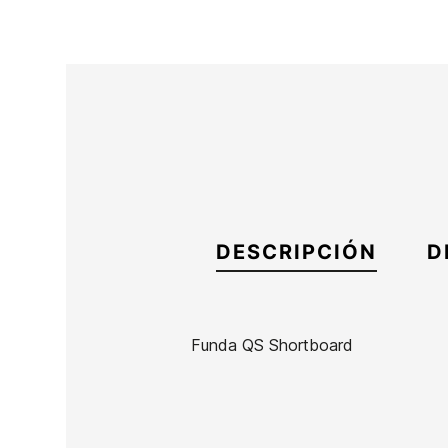
DESCRIPCIÓN
D
Funda QS Shortboard
Marca
Quiksilver
Referencia
EG-FUCLX43338
En stock
1 Artículo