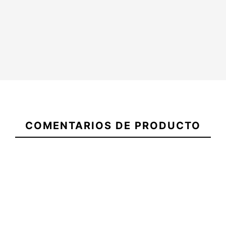
21072493
Quillas Futures
Funda Ocean&Earth
COMENTARIOS DE PRODUCTO
Performance 9
Calcetin Shortboard 5.8
Thermotech Single Fin
-10%
-15%
,00 €
41,40 €
47,00 €
39,95 €
Quillas Futures
Funda Ocean&Earth
Performance 9
Calcetin Shortboard