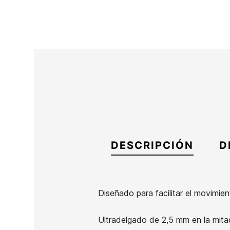
DESCRIPCIÓN
D
Diseñado para facilitar el movimien
Marca
Channel Island
Ultradelgado de 2,5 mm en la mita
Referencia
CI-IGGRX44721