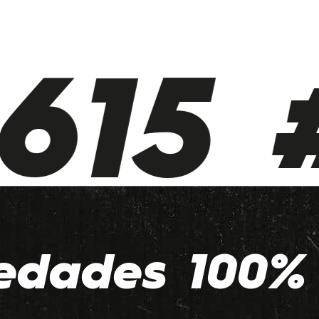
615 #
edades 100% 