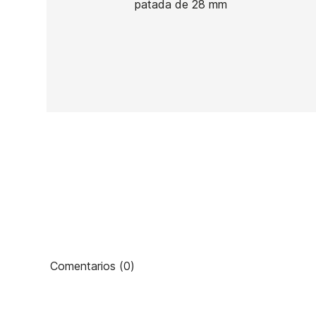
patada de 28 mm
En stock
2 Artículos
Ean13
46
PRECIO
Comentarios (0)
DESCRIPCIÓN