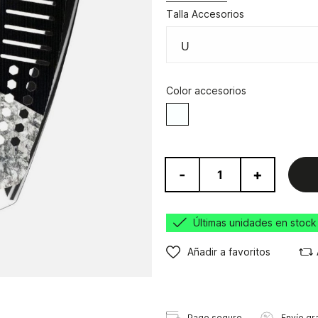
Talla Accesorios
Color accesorios
Blanco
-
+
Últimas unidades en stock
Añadir a favoritos
Pago seguro
Envío gra