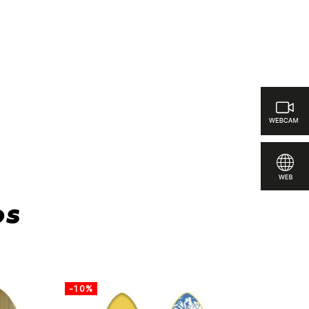
icas para comparar
os
-10%