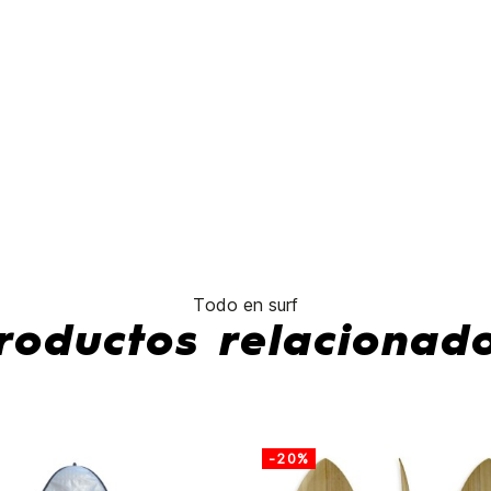
Thermotech Single Fin
No hay característ
Todo en surf
roductos relacionad
-20%