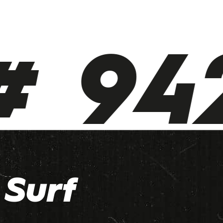
 942
Surf