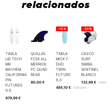
relacionados
-10%
-30%
TABLA
QUILLAS
TABLA
CASCO
LIB TECH
FCSII ALL
MICK F.
SURF
MR
MERRICK
DHD
SIMBA
MAYHEM
PC QUAD
TWIN
SENTINEL
CALIFORNIA
REAR
FUTURE
BLANCO
PIN
6,0
80,00 €
132,99 €
189,99 €
FUTURES
485,10 €
539,00 €
6.6
879,99 €