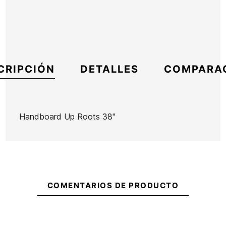
CRIPCIÓN
DETALLES
COMPARA
Handboard Up Roots 38''
Marca
UP
Referencia
AA-ACVAX52168
En stock
1 Artículos
COMENTARIOS DE PRODUCTO
Ean13
21093073