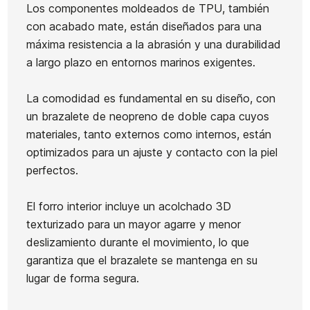
7'
Los componentes moldeados de TPU, también
Grip firewire Weekend
Retail
con acabado mate, están diseñados para una
Thin Foot Traction
máxima resistencia a la abrasión y una durabilidad
52,00 €
52,00 €
50,00 €
52,00 €
44,20 €
-15%
a largo plazo en entornos marinos exigentes.
No hay características para comparar
La comodidad es fundamental en su diseño, con
un brazalete de neopreno de doble capa cuyos
materiales, tanto externos como internos, están
optimizados para un ajuste y contacto con la piel
perfectos.
El forro interior incluye un acolchado 3D
texturizado para un mayor agarre y menor
deslizamiento durante el movimiento, lo que
garantiza que el brazalete se mantenga en su
lugar de forma segura.