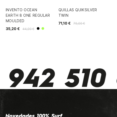
INVENTO OCEAN
QUILLAS QUIKSILVER
QU
EARTH 8 ONE REGULAR
TWIN
JO
MOULDED
TH
71,10 €
79,00 €
35,20 €
112
44,00 €
Negro
Lima
942 510 
Novedades 100% Surf