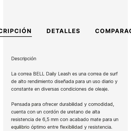
CRIPCIÓN
DETALLES
COMPARA
Descripción
Marca
Bell
La correa BELL Daily Leash es una correa de surf
Referencia
EG-IGITX54209
de alto rendimiento diseñada para un uso diario y
En stock
1 Artículos
constante en diversas condiciones de oleaje.
Grip
Invento
Pensada para ofrecer durabilidad y comodidad,
Quillas
Firewire
OE
cuenta con un cordón de uretano de alta
FCSII
Slater
Premium
resistencia de 6,5 mm con acabado mate para un
Performer
Ean13
21098769
Stepup
One XT
equilibrio óptimo entre flexibilidad y resistencia.
Black Tri
5 piece