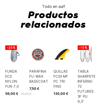
Todo en surf
Productos
relacionados
-20%
-10%
FUNDA
PARAFINA
QUILLAS
TABLA
ECS
FU-WAX
FCSII MF
SHARPEYE
NYLON
BASECOAT
PC TRI
INFERNO
FUN 7,0
FINS
72
7,50 €
FUTURES
56,00 €
135,00 €
70,00 €
3F PU
6,0'