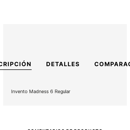
CRIPCIÓN
DETALLES
COMPARA
Invento Madness 6 Regular
Marca
MDNS
Referencia
HF-IGITX52747
En stock
4 Artículos