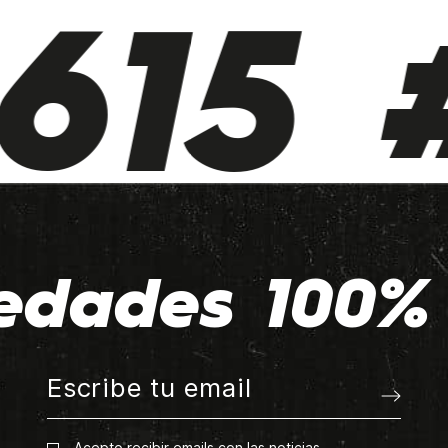
615 #
edades 100% 
Acepto recibir emails con las noticias.