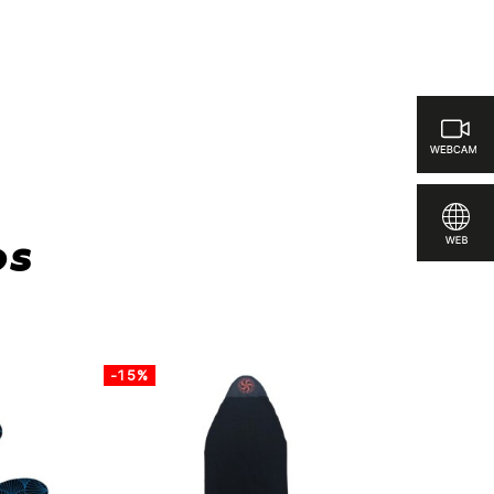
ticas para comparar
os
-15%