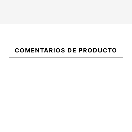
21087200
COMENTARIOS DE PRODUCTO
Quillas E8 System a1
Quillas E8 System a2
FCSI Blancas
FCSI Azul
-30%
-30%
,00 €
24,50 €
35,00 €
24,50 €
Quillas E8 System a1 FCSI
Quillas E8 System a2 FCSI
Blancas