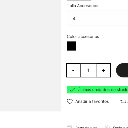
Talla Accesorios
Color accesorios
Negro
-
+
Últimas unidades en stock
Añadir a favoritos
Pago seguro
Envío gra