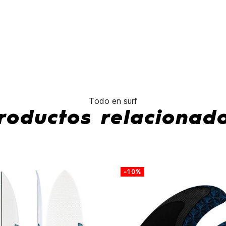
No hay caracterís
Todo en surf
roductos relacionad
-10%