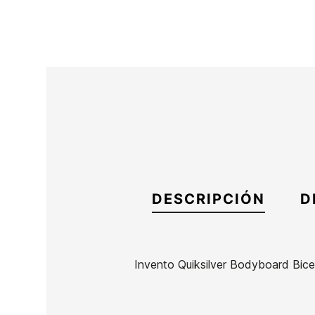
DESCRIPCIÓN
D
Invento Quiksilver Bodyboard Bice
Marca
Quiksilver
Referencia
EG-IGITX49686