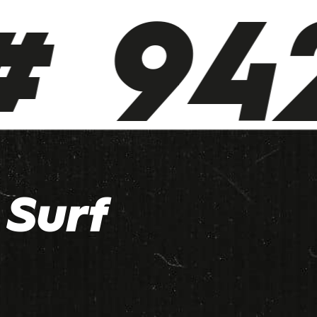
 942
Surf