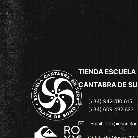
TIENDA ESCUELA
CANTABRA DE SU
(+34) 942 510 615
(+34) 609 482 823
Email:
info@escuelac
C/ Isla de Mouro, 12.