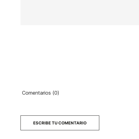
En stock
1 Artículo
Ean13
Comentarios (0)
35
PRECIO
DESCRIPCIÓN
ESCRIBE TU COMENTARIO