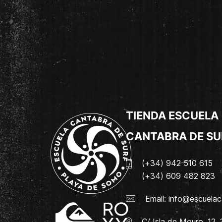
TIENDA ESCUELA
CANTABRA DE SU
(+34) 942 510 615
(+34) 609 482 823
Email:
info@escuelac
C/ Isla de Mouro, 12.