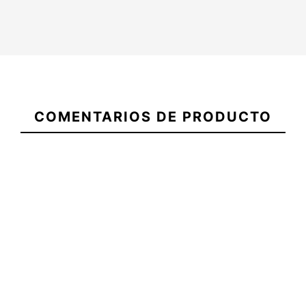
21095646
COMENTARIOS DE PRODUCTO
Estuche Quillas Channel
Jarra Yeti Rambler 591
Islands
ml Amarillo
-10%
-10%
,00 €
36,00 €
40,00 €
36,00 €
Estuche Quillas Channel
Jarra Yeti Rambler 591 ml
Islands
Amarillo