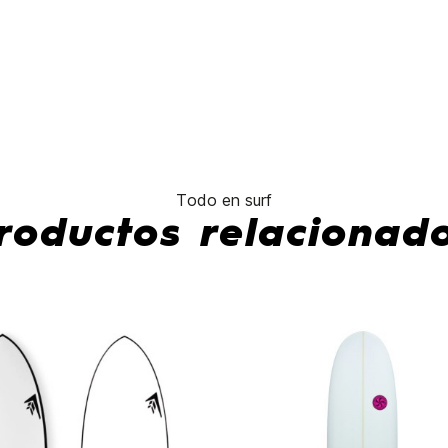
No hay característ
Todo en surf
roductos relacionad