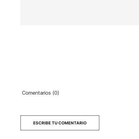
En stock
39 Artículos
Ean13
Comentarios (0)
40
PRECIO
DESCRIPCIÓN
ESCRIBE TU COMENTARIO