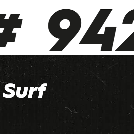
 942
Surf