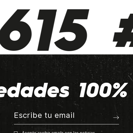
615 #
edades 100% 
Acepto recibir emails con las noticias.