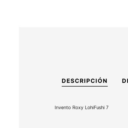
DESCRIPCIÓN
D
Invento Roxy LohiFushi 7
Marca
Roxy
Referencia
EG-IGITX53043