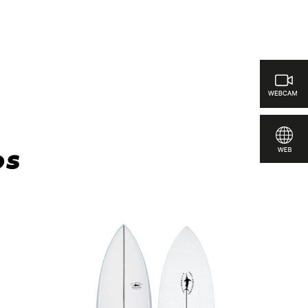
icas para comparar
os