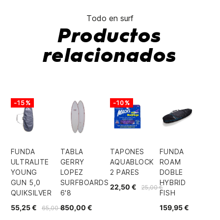
Todo en surf
Productos
relacionados
-15%
-10%
FUNDA
TABLA
TAPONES
FUNDA
ULTRALITE
GERRY
AQUABLOCK
ROAM
YOUNG
LOPEZ
2 PARES
DOBLE
GUN 5,0
SURFBOARDS
HYBRID
22,50 €
25,00 €
QUIKSILVER
6'8
FISH
55,25 €
850,00 €
159,95 €
65,00 €