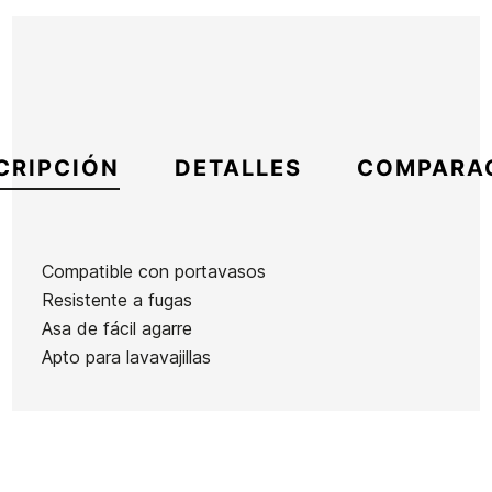
CRIPCIÓN
DETALLES
COMPARA
Compatible con portavasos
Resistente a fugas
Marca
Yeti
Asa de fácil agarre
Referencia
YE-ACVAX51275
Apto para lavavajillas
En stock
2 Artículos